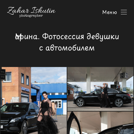
Меню
Марина. Фотосессия девушки
с автомобилем