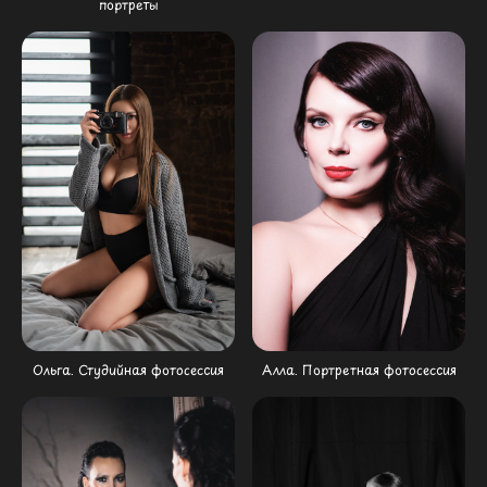
портреты
Алла. Портретная фотосессия
Ольга. Студийная фотосессия