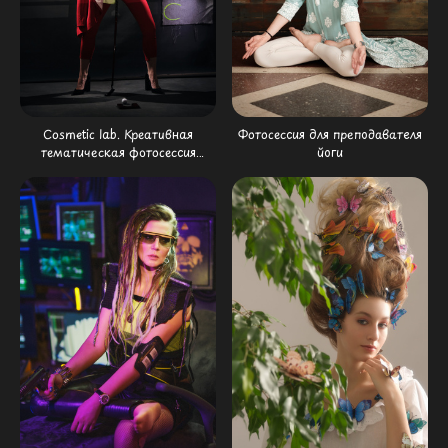
Фотосессия для преподавателя
Cosmetic lab. Креативная
йоги
тематическая фотосессия
в студии