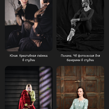
Юлия. Креативная съёмка
Полина. Чб фотосессия для
в студии
балерины в студии